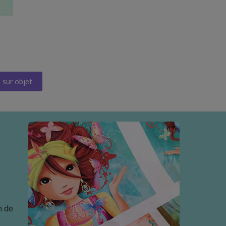
sur objet
n de