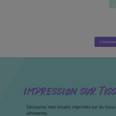
Commande
Impression sur Tis
Découvrez mes visuels imprimés sur du tissu de
vêtements.