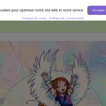
Laure Phelipon
IVRES
CAR
cookies pour optimiser notre site web et notre service.
Accepter
Politique de cookie
Politique de confidentialité
SOLEIL BLEU