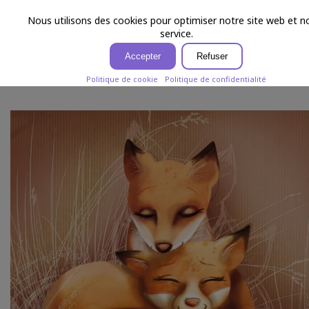
Laure Phelipon
menu
Nous utilisons des cookies pour optimiser notre site web et n
service.
Accepter
Refuser
RENARDS
Politique de cookie
Politique de confidentialité