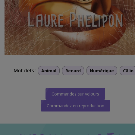
Mot clefs :
Animal
Renard
Numérique
Câlin
Commandez sur velours
Commandez en reproduction