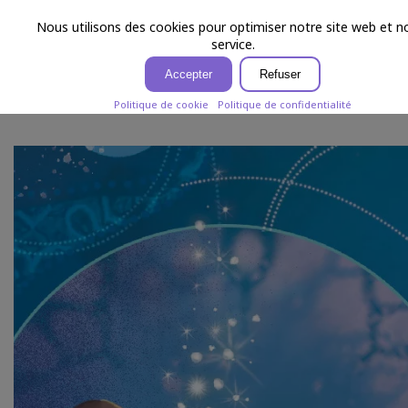
Laure Phelipon
menu
Nous utilisons des cookies pour optimiser notre site web et n
service.
Accepter
Refuser
MOINE
Politique de cookie
Politique de confidentialité