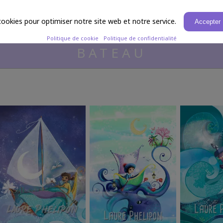
Laure Phelipon
IVRES
CAR
cookies pour optimiser notre site web et notre service.
Accepter
Politique de cookie
Politique de confidentialité
BATEAU