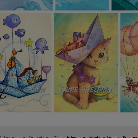
7 - laurephelipon@gmail.com -
Délais de livraison
-
Mentions legales
-
Politique